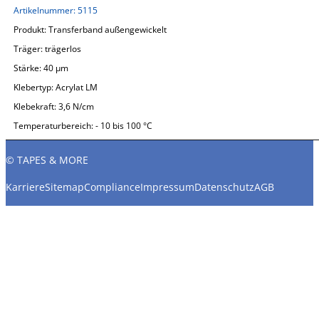
Artikelnummer:
5115
Produkt:
Transferband außengewickelt
Träger:
trägerlos
Stärke:
40 µm
Klebertyp:
Acrylat LM
Klebekraft:
3,6 N/cm
Temperaturbereich:
- 10 bis 100 °C
© TAPES & MORE
Karriere
Sitemap
Compliance
Impressum
Datenschutz
AGB