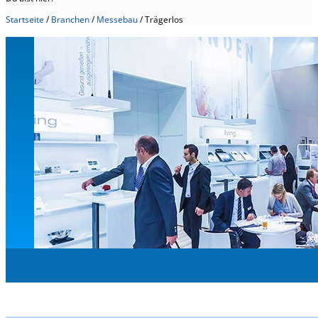
Startseite
/
Branchen
/
Messebau
/
Trägerlos