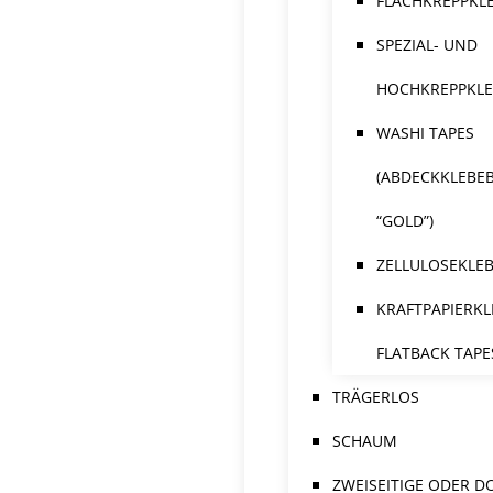
FLACHKREPPKL
SPEZIAL- UND
HOCHKREPPKL
WASHI TAPES
(ABDECKKLEBE
“GOLD”)
ZELLULOSEKLE
KRAFTPAPIERKL
FLATBACK TAPE
TRÄGERLOS
SCHAUM
ZWEISEITIGE ODER D