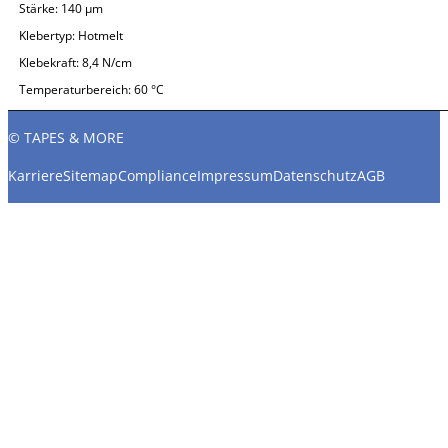
Stärke:
140 µm
Klebertyp:
Hotmelt
Klebekraft:
8,4 N/cm
Temperaturbereich:
60 °C
© TAPES & MORE
Karriere
Sitemap
Compliance
Impressum
Datenschutz
AGB