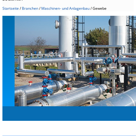
Startseite
/
Branchen
/
Maschinen- und Anlagenbau
/
Gewebe