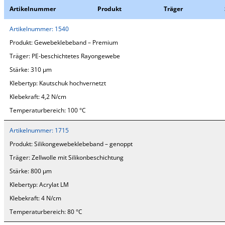
Artikelnummer
Produkt
Träger
Artikelnummer:
1540
Produkt:
Gewebeklebeband – Premium
Träger:
PE-beschichtetes Rayongewebe
Stärke:
310 µm
Klebertyp:
Kautschuk hochvernetzt
Klebekraft:
4,2 N/cm
Temperaturbereich:
100 °C
Artikelnummer:
1715
Produkt:
Silikongewebeklebeband – genoppt
Träger:
Zellwolle mit Silikonbeschichtung
Stärke:
800 µm
Klebertyp:
Acrylat LM
Klebekraft:
4 N/cm
Temperaturbereich:
80 °C