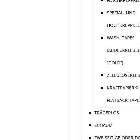
FLACHKREPPKL
SPEZIAL- UND
HOCHKREPPKL
WASHI TAPES
(ABDECKKLEBE
“GOLD”)
ZELLULOSEKLE
KRAFTPAPIERKL
FLATBACK TAPE
TRÄGERLOS
SCHAUM
ZWEISEITIGE ODER D