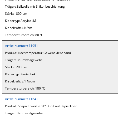
Träger:
Zellwolle mit Silikonbeschichtung
Stärke:
800 µm
Klebertyp:
Acrylat LM
Klebekraft:
4 N/cm
Temperaturbereich:
80 °C
Artikelnummer:
11951
Produkt:
Hochtemperatur-Gewebeklebeband
Träger:
Baumwollgewebe
Stärke:
290 µm
Klebertyp:
Kautschuk
Klebekraft:
3,1 N/cm
Temperaturbereich:
180 °C
Artikelnummer:
11641
Produkt:
Scapa CoverGard™ 3367 auf Papierliner
Träger:
Baumwollgewebe