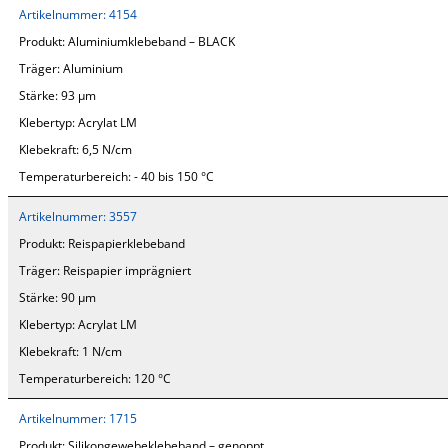
Artikelnummer:
4154
Produkt:
Aluminiumklebeband – BLACK
Träger:
Aluminium
Stärke:
93 µm
Klebertyp:
Acrylat LM
Klebekraft:
6,5 N/cm
Temperaturbereich:
- 40 bis 150 °C
Artikelnummer:
3557
Produkt:
Reispapierklebeband
Träger:
Reispapier imprägniert
Stärke:
90 µm
Klebertyp:
Acrylat LM
Klebekraft:
1 N/cm
Temperaturbereich:
120 °C
Artikelnummer:
1715
Produkt:
Silikongewebeklebeband – genoppt