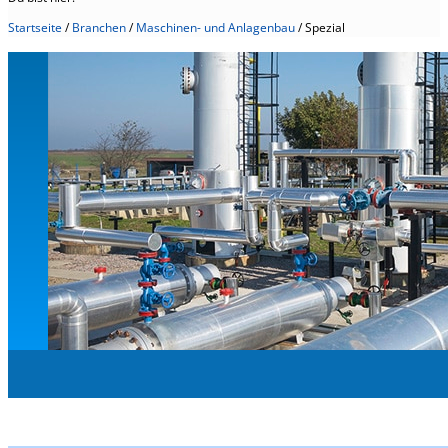
Startseite
/
Branchen
/
Maschinen- und Anlagenbau
/
Spezial