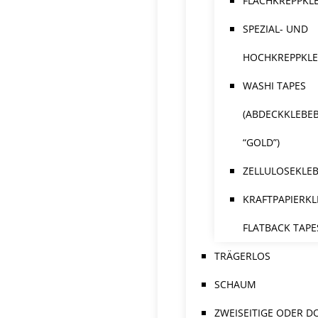
FLACHKREPPKL
SPEZIAL- UND
HOCHKREPPKL
WASHI TAPES
(ABDECKKLEBE
“GOLD”)
ZELLULOSEKLE
KRAFTPAPIERKL
FLATBACK TAPE
TRÄGERLOS
SCHAUM
ZWEISEITIGE ODER D