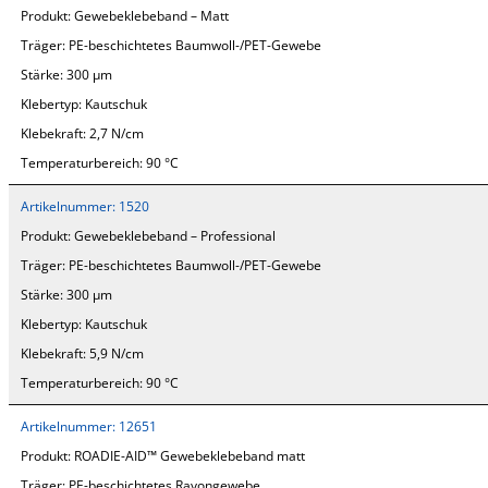
Produkt:
Gewebeklebeband – Matt
Träger:
PE-beschichtetes Baumwoll-/PET-Gewebe
Stärke:
300 µm
Klebertyp:
Kautschuk
Klebekraft:
2,7 N/cm
Temperaturbereich:
90 °C
Artikelnummer:
1520
Produkt:
Gewebeklebeband – Professional
Träger:
PE-beschichtetes Baumwoll-/PET-Gewebe
Stärke:
300 µm
Klebertyp:
Kautschuk
Klebekraft:
5,9 N/cm
Temperaturbereich:
90 °C
Artikelnummer:
12651
Produkt:
ROADIE-AID™ Gewebeklebeband matt
Träger:
PE-beschichtetes Rayongewebe