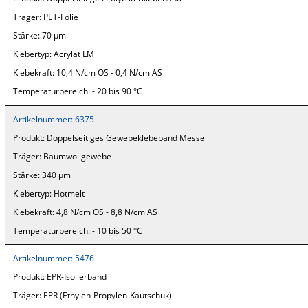
Träger:
PET-Folie
Stärke:
70 µm
Klebertyp:
Acrylat LM
Klebekraft:
10,4 N/cm OS - 0,4 N/cm AS
Temperaturbereich:
- 20 bis 90 °C
Artikelnummer:
6375
Produkt:
Doppelseitiges Gewebeklebeband Messe
Träger:
Baumwollgewebe
Stärke:
340 µm
Klebertyp:
Hotmelt
Klebekraft:
4,8 N/cm OS - 8,8 N/cm AS
Temperaturbereich:
- 10 bis 50 °C
Artikelnummer:
5476
Produkt:
EPR-Isolierband
Träger:
EPR (Ethylen-Propylen-Kautschuk)