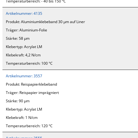
Temperaturbereich:
- 40 bis 150 °C
Artikelnummer:
4135
Produkt:
Aluminiumklebeband 30 µm auf Liner
Träger:
Aluminium-Folie
Stärke:
58 µm
Klebertyp:
Acrylat LM
Klebekraft:
4,2 N/cm
Temperaturbereich:
100 °C
Artikelnummer:
3557
Produkt:
Reispapierklebeband
Träger:
Reispapier imprägniert
Stärke:
90 µm
Klebertyp:
Acrylat LM
Klebekraft:
1 N/cm
Temperaturbereich:
120 °C