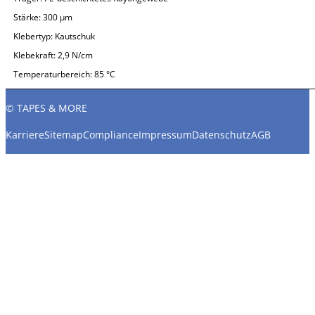
Stärke:
300 µm
Klebertyp:
Kautschuk
Klebekraft:
2,9 N/cm
Temperaturbereich:
85 °C
© TAPES & MORE
Karriere
Sitemap
Compliance
Impressum
Datenschutz
AGB