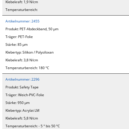
Klebekraft:
1,9 N/cm
Temperaturbereich:
Artikelnummer:
2455
Produkt:
PET-Abdeckband, 50 µm
Träger:
PET-Folie
Stärke:
85 µm
Klebertyp:
Silikon / Polysiloxan
Klebekraft:
3,8 N/cm
Temperaturbereich:
180 °C
Artikelnummer:
2296
Produkt:
Safety Tape
Träger:
Weich-PVC-Folie
Stärke:
950 µm
Klebertyp:
Acrylat LM
Klebekraft:
5,8 N/cm
Temperaturbereich:
- 5 ° bis 50 °C