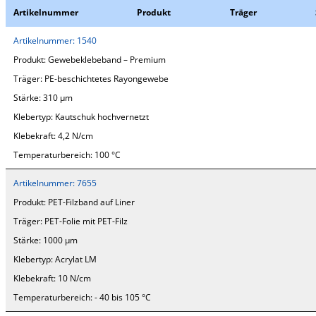
Artikelnummer
Produkt
Träger
Artikelnummer:
1540
Produkt:
Gewebeklebeband – Premium
Träger:
PE-beschichtetes Rayongewebe
Stärke:
310 µm
Klebertyp:
Kautschuk hochvernetzt
Klebekraft:
4,2 N/cm
Temperaturbereich:
100 °C
Artikelnummer:
7655
Produkt:
PET-Filzband auf Liner
Träger:
PET-Folie mit PET-Filz
Stärke:
1000 µm
Klebertyp:
Acrylat LM
Klebekraft:
10 N/cm
Temperaturbereich:
- 40 bis 105 °C