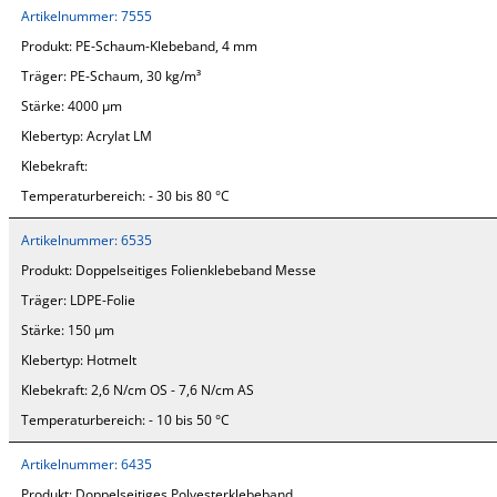
Artikelnummer:
7555
Produkt:
PE-Schaum-Klebeband, 4 mm
Träger:
PE-Schaum, 30 kg/m³
Stärke:
4000 µm
Klebertyp:
Acrylat LM
Klebekraft:
Temperaturbereich:
- 30 bis 80 °C
Artikelnummer:
6535
Produkt:
Doppelseitiges Folienklebeband Messe
Träger:
LDPE-Folie
Stärke:
150 µm
Klebertyp:
Hotmelt
Klebekraft:
2,6 N/cm OS - 7,6 N/cm AS
Temperaturbereich:
- 10 bis 50 °C
Artikelnummer:
6435
Produkt:
Doppelseitiges Polyesterklebeband