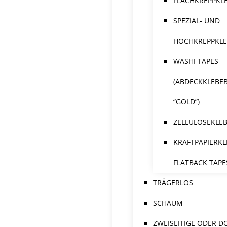
FLACHKREPPKL
SPEZIAL- UND
HOCHKREPPKL
WASHI TAPES
(ABDECKKLEBE
“GOLD”)
ZELLULOSEKLE
KRAFTPAPIERKL
FLATBACK TAPE
TRÄGERLOS
SCHAUM
ZWEISEITIGE ODER D