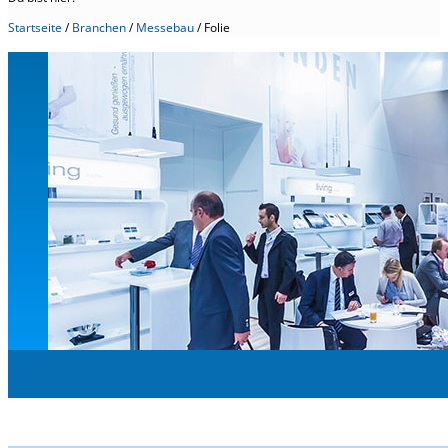
Startseite
/
Branchen
/
Messebau
/
Folie