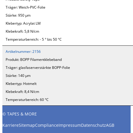
Träger:
Weich-PVC-Folie
Stärke:
950 µm
Klebertyp:
Acrylat LM
Klebekraft:
5,8 N/cm
Temperaturbereich:
- 5 ° bis 50 °C
Artikelnummer:
2156
Produkt:
BOPP Filamentklebeband
Träger:
glasfaserverstärkte BOPP-Folie
Stärke:
140 µm
Klebertyp:
Hotmelt
Klebekraft:
8,4 N/cm
Temperaturbereich:
60 °C
© TAPES & MORE
Karriere
Sitemap
Compliance
Impressum
Datenschutz
AGB