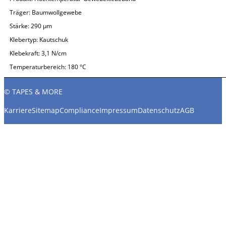
Träger:
Baumwollgewebe
Stärke:
290 µm
Klebertyp:
Kautschuk
Klebekraft:
3,1 N/cm
Temperaturbereich:
180 °C
© TAPES & MORE
Karriere
Sitemap
Compliance
Impressum
Datenschutz
AGB