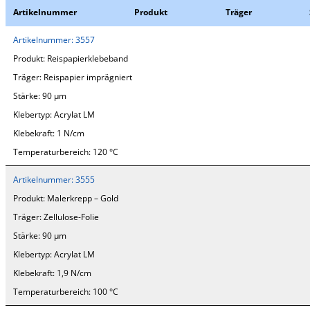
Artikelnummer
Produkt
Träger
Artikelnummer:
3557
Produkt:
Reispapierklebeband
Träger:
Reispapier imprägniert
Stärke:
90 µm
Klebertyp:
Acrylat LM
Klebekraft:
1 N/cm
Temperaturbereich:
120 °C
Artikelnummer:
3555
Produkt:
Malerkrepp – Gold
Träger:
Zellulose-Folie
Stärke:
90 µm
Klebertyp:
Acrylat LM
Klebekraft:
1,9 N/cm
Temperaturbereich:
100 °C