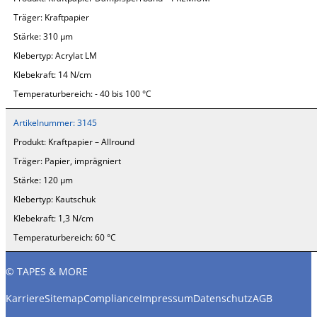
Träger:
Kraftpapier
Stärke:
310 µm
Klebertyp:
Acrylat LM
Klebekraft:
14 N/cm
Temperaturbereich:
- 40 bis 100 °C
Artikelnummer:
3145
Produkt:
Kraftpapier – Allround
Träger:
Papier, imprägniert
Stärke:
120 µm
Klebertyp:
Kautschuk
Klebekraft:
1,3 N/cm
Temperaturbereich:
60 °C
© TAPES & MORE
Karriere
Sitemap
Compliance
Impressum
Datenschutz
AGB