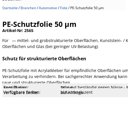
Startseite
/
Branchen
/
Automotive
/
Folie
/
PE-Schutzfolie 50 µm
PE-Schutzfolie 50 µm
Artikel-Nr:
2565
Für — mittel- und grobstrukturierte Oberflächen, Kunststein- 
Oberflächen und Glas (bei geringer UV-Belastung)
Schutz für strukturierte Oberflächen
PE-Schutzfolie mit Acrylatkleber für empfindliche Oberfläche
Verarbeitung zu verhindern. Bei sachgerechter Anwendung kann d
raue und strukturierte Oberflächen
Spezifikation:
sehr gut beständig gegen Nässe - 
Kern Ø mm:
76 mm
Kern Typ:
Pappe
Dehnung:
180 %
Reißfestigkeit:
8,5 N/cm
Klebekraft:
1,9 N/cm
Klebertyp:
Acrylat LM
Gesamtstärke:
50 µm
Träger:
PE-Folie
Verfügbare Farben:
blau-transluzent
Verfügbare Breite:
auf Anfrage
Verfügbare Längen:
auf Anfrage
UV Beständigkeit:
gering
Glas (bei geringer UV-Belastung)