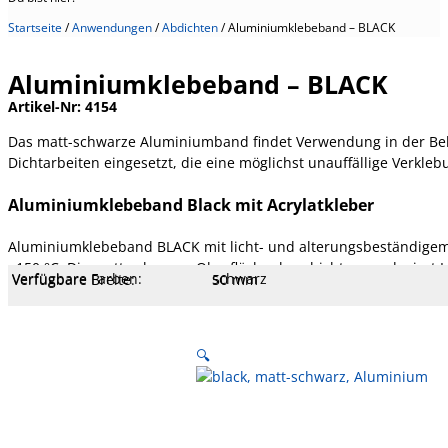
Startseite
/
Anwendungen
/
Abdichten
/
Aluminiumklebeband – BLACK
Aluminiumklebeband – BLACK
Artikel-Nr:
4154
Das matt-schwarze Aluminiumband findet Verwendung in der Bele
Dichtarbeiten eingesetzt, die eine möglichst unauffällige Verkleb
Aluminiumklebeband Black mit Acrylatkleber
Aluminiumklebeband BLACK mit licht- und alterungsbeständigem 
+150 °C. Die matt-schwarze Oberflächenbeschichtung reduziert L
Verfügbare Farben:
schwarz
Verfügbare Breite:
50 mm
Verfügbare Längen:
25 m
Kern Ø mm:
76 mm
Kern Typ:
Pappe
Liner:
Papier, weiß
Wasser/Dampfundurchlässig:
Ja
Temperatur:
- 40 bis 150 °C
Dehnung:
4 %
Reißfestigkeit:
45 N/cm
Klebekraft:
6,5 N/cm
Klebertyp:
Acrylat LM
Gesamtstärke:
93 µm
Trägerstärke:
50 µm
Träger:
Aluminium
🔍