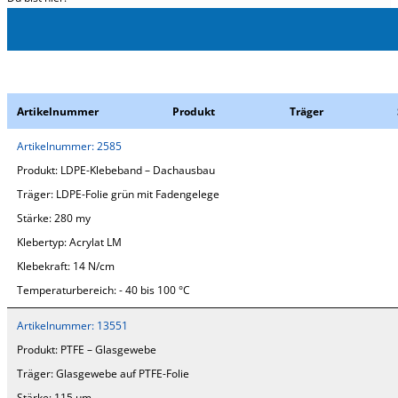
Startseite
/
Unkategorisiert
Artikelnummer
Produkt
Träger
Artikelnummer:
2585
Produkt:
LDPE-Klebeband – Dachausbau
Träger:
LDPE-Folie grün mit Fadengelege
Stärke:
280 my
Klebertyp:
Acrylat LM
Klebekraft:
14 N/cm
Temperaturbereich:
- 40 bis 100 °C
Artikelnummer:
13551
Produkt:
PTFE – Glasgewebe
Träger:
Glasgewebe auf PTFE-Folie
Stärke:
115 µm