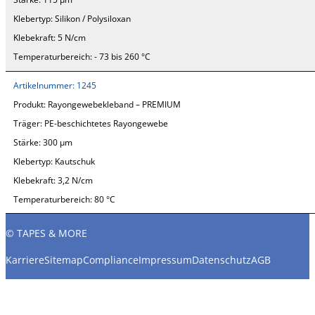
Klebertyp:
Silikon / Polysiloxan
Klebekraft:
5 N/cm
Temperaturbereich:
- 73 bis 260 °C
Artikelnummer:
1245
Produkt:
Rayongewebekleband – PREMIUM
Träger:
PE-beschichtetes Rayongewebe
Stärke:
300 µm
Klebertyp:
Kautschuk
Klebekraft:
3,2 N/cm
Temperaturbereich:
80 °C
© TAPES & MORE
Karriere
Sitemap
Compliance
Impressum
Datenschutz
AGB