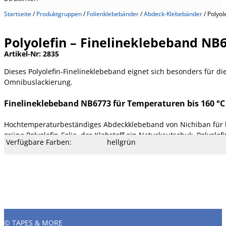
Startseite
/
Produktgruppen
/
Folienklebebänder
/
Abdeck-Klebebänder
/
Polyol
Polyolefin – Finelineklebeband NB
Artikel-Nr:
2835
Dieses Polyolefin-Finelineklebeband eignet sich besonders für di
Omnibuslackierung.
Finelineklebeband NB6773 für Temperaturen bis 160 °C
Hochtemperaturbeständiges Abdeckklebeband von Nichiban für be
grüne Polyolefin-Folie, der Klebstoff ein Naturkautschuk. Polyol
Verfügbare Farben:
hellgrün
Verfügbare Breite:
19, 25, 38, 50 und 75 mm
Verfügbare Längen:
50 m
Kern Ø mm:
76 mm
Kern Typ:
Pappe
Temperatur:
160 °C
Dehnung:
900 %
Reißfestigkeit:
37 N/cm
Klebekraft:
2,8 N/cm
Klebertyp:
Kautschuk
Gesamtstärke:
110 µm
Träger:
Polyolefin-Folie
© TAPES & MORE