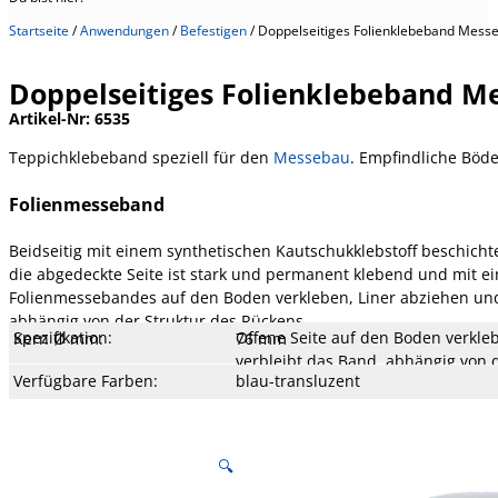
Startseite
/
Anwendungen
/
Befestigen
/
Doppelseitiges Folienklebeband Mess
Doppelseitiges Folienklebeband M
Artikel-Nr:
6535
Teppichklebeband speziell für den
Messebau
. Empfindliche Böde
Folienmesseband
Beidseitig mit einem synthetischen Kautschukklebstoff beschichte
die abgedeckte Seite ist stark und permanent klebend und mit ein
Folienmessebandes auf den Boden verkleben, Liner abziehen und
abhängig von der Struktur des Rückens,…
Spezifikation:
Offene Seite auf den Boden verkle
Kern Ø mm:
76 mm
Kern Typ:
Pappe
Liner:
Papier, weiß, 80 g
Temperatur:
- 10 bis 50 °C
Dehnung:
185 %
Reißfestigkeit:
19 N/cm
Klebekraft:
2,6 N/cm OS - 7,6 N/cm AS
Klebertyp:
Hotmelt
Gesamtstärke:
150 µm
Träger:
LDPE-Folie
verbleibt das Band, abhängig von 
Verfügbare Farben:
blau-transluzent
Verfügbare Breite:
50 mm (weitere auf Anfrage)
Verfügbare Längen:
25 m (weitere auf Anfrage)
abgezogen werden.
🔍