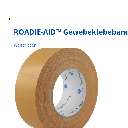
ROADIE-AID™ Gewebeklebeban
Weiterlesen