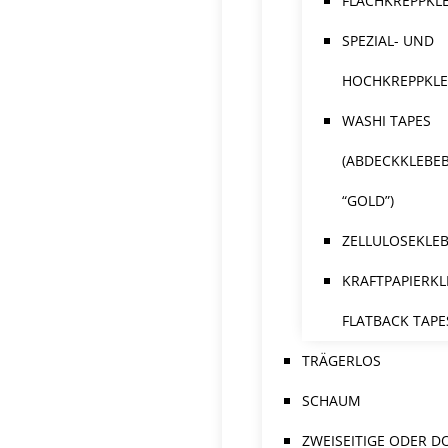
FLACHKREPPKL
SPEZIAL- UND
HOCHKREPPKL
WASHI TAPES
(ABDECKKLEBE
“GOLD”)
ZELLULOSEKLE
KRAFTPAPIERKL
FLATBACK TAPE
TRÄGERLOS
SCHAUM
ZWEISEITIGE ODER D