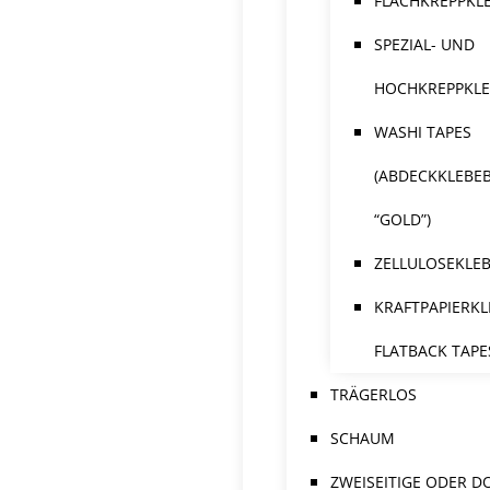
FLACHKREPPKL
SPEZIAL- UND
HOCHKREPPKL
WASHI TAPES
(ABDECKKLEBE
“GOLD”)
ZELLULOSEKLE
KRAFTPAPIERKL
FLATBACK TAPE
TRÄGERLOS
SCHAUM
ZWEISEITIGE ODER D