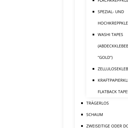
FLACHKREPPKL
SPEZIAL- UND
HOCHKREPPKL
WASHI TAPES
(ABDECKKLEBE
“GOLD”)
ZELLULOSEKLE
KRAFTPAPIERKL
FLATBACK TAPE
TRÄGERLOS
SCHAUM
ZWEISEITIGE ODER D