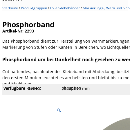
Startseite
/
Produktgruppen
/
Folienklebebänder
/
Markierungs-, Warn und Sich
Phosphorband
Artikel-Nr:
2293
Das Phosphorband dient zur Herstellung von Warnmarkierungen
Markierung von Stufen oder Kanten in Bereichen, wo Lichtquelle
Phosphorband um bei Dunkelheit noch gesehen zu we
Gut haftendes, nachleutendes Klebeband mit Abdeckung, besitzt 
den ersten Minuten leuchtet es am hellsten und bleibt bis zu
und Markieren
Verfügbare Farben:
phosphor
Verfügbare Breite:
25 und 50 mm
Verfügbare Längen:
10 m
Kern Ø mm:
76 mm
Kern Typ:
Pappe
Temperatur:
80 °C
Klebekraft:
7,9 N/cm
Klebertyp:
Acrylat LM
Gesamtstärke:
360 µm
Trägerstärke:
160 µm
Träger:
Hart PVC-Folie
🔍