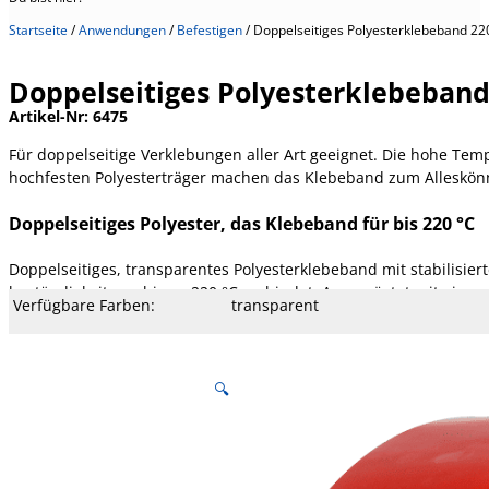
Startseite
/
Anwendungen
/
Befestigen
/
Doppelseitiges Polyesterklebeband 22
Doppelseitiges Polyesterklebeband
Artikel-Nr:
6475
Für doppelseitige Verklebungen aller Art geeignet. Die hohe Tem
hochfesten Polyesterträger machen das Klebeband zum Alleskön
Doppelseitiges Polyester, das Klebeband für bis 220 °C
Doppelseitiges, transparentes Polyesterklebeband mit stabilisier
beständigkeit von bis zu 220 °C verbindet. Ausgerüstet mit einem r
Verfügbare Farben:
transparent
Verfügbare Breite:
19, 25, und 50 mm (weitere auf Anf
Verfügbare Längen:
50 m
Spezifikation:
Dauerhaft 180 °C, Kurzzeitig 220 °
Kern Ø mm:
76 mm
Kern Typ:
Pappe
Liner:
MOPP silikonisiert, rot-tranzluzent,
Temperatur:
- 30 bis 180 °C
Dehnung:
120 %
Reißfestigkeit:
43 N/cm
Klebekraft:
8,4 N/cm
Klebertyp:
Acrylat LM
Gesamtstärke:
190 µm
Träger:
PET-Folie
🔍