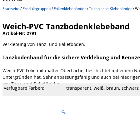
Startseite
/
Produktgruppen
/
Folienklebebänder
/
Technische Klebebänder
/
We
Weich-PVC Tanzbodenklebeband
Artikel-Nr:
2791
Verklebung von Tanz- und Balletböden.
Tanzbodenband für die sichere Verklebung und Kennz
Weich-PVC Folie mit matter Oberfläche, beschichtet mit einem Na
Untergründen hat. Sehr anpassungsfähig und auch bei niedrige
von Tanz- und Ballettböden
Verfügbare Farben:
transparent, weiß, braun, schwarz
Verfügbare Breite:
50 mm (weitere auf Anfrage)
Verfügbare Längen:
33 m
Kern Ø mm:
76 mm
Kern Typ:
Pappe
Temperatur:
90 °C
Dehnung:
180 %
Reißfestigkeit:
25 N/cm
Klebekraft:
1,8 N/cm
Klebertyp:
Kautschuk
Gesamtstärke:
130 µm
Träger:
Weich-PVC-Folie
🔍