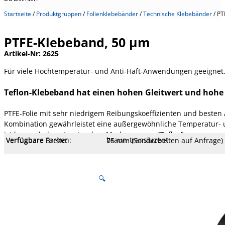
Startseite
/
Produktgruppen
/
Folienklebebänder
/
Technische Klebebänder
/
PT
PTFE-Klebeband, 50 µm
Artikel-Nr:
2625
Für viele Hochtemperatur- und Anti-Haft-Anwendungen geeignet
Teflon-Klebeband hat einen hohen Gleitwert und hohe
PTFE-Folie mit sehr niedrigem Reibungskoeffizienten und besten A
Kombination gewährleistet eine außergewöhnliche Temperatur- un
ist besser bekannt unter dem Markennamen "Teflon".
Verfügbare Farben:
braun-transluzent
Verfügbare Breite:
75 mm (Sonderbeiten auf Anfrage)
Verfügbare Längen:
33 m
Spezifikation:
Der Kunststoff PTFE, Polytetrafluo
Kern Ø mm:
76 mm
Kern Typ:
Kunstoff
Durchschlagsspannung:
9 KV
Temperatur:
- 40 bis 260 °C
Dehnung:
100 %
Reißfestigkeit:
40 N/cm
Klebekraft:
3 N/cm
Klebertyp:
Silikon / Polysiloxan
Gesamtstärke:
100 µm
Trägerstärke:
50 µm
Träger:
PTFE-Folie
🔍