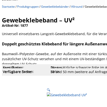
Startseite
/
Produktgruppen
/
Gewebeklebebänder
/
Allround
/
Gewebeklebeban
Gewebeklebeband – UV²
Artikel-Nr:
1877
Universell einsetzbares Langzeit-Gewebeklebeband, für die Vera
Doppelt geschütztes Klebeband für längere Außenanw
Baumwoll-/Polyester-Gewebe, auf der Außenseite mit einer türkis
zusätzlicher UV-Schutz versehen und mit einem UV-beständigen 
doppeltem UV-Schutz
Spezifikation:
Die zusätzliche schwarze Folie im
Kern Ø mm:
76 mm
Kern Typ:
Pappe
Temperatur:
90 °C
Dehnung:
11 %
Reißfestigkeit:
55 N/cm
Klebekraft:
3,5 N/cm
Klebertyp:
Kautschuk
Meshzahl:
70
Gesamtstärke:
310 µm
Träger:
PE-beschichtetes Baumwoll-/PET-
Verfügbare Farben:
türkis
Verfügbare Breite:
38 und 50 mm (weitere auf Anfrage
Verfügbare Längen:
25 m
UV Beständigkeit:
sehr gut
schädigenden UV-Strahlen. Die tü
🔍