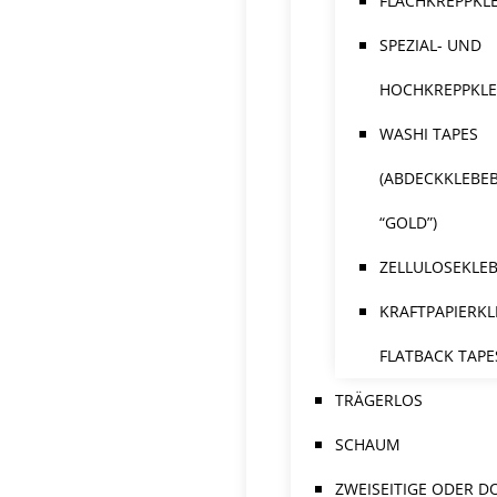
FLACHKREPPKL
SPEZIAL- UND
HOCHKREPPKL
WASHI TAPES
(ABDECKKLEBE
“GOLD”)
ZELLULOSEKLE
KRAFTPAPIERKL
FLATBACK TAPE
TRÄGERLOS
SCHAUM
ZWEISEITIGE ODER D