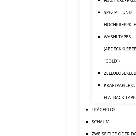
FLACHKREPPKL
SPEZIAL- UND
HOCHKREPPKL
WASHI TAPES
(ABDECKKLEBE
“GOLD”)
ZELLULOSEKLE
KRAFTPAPIERKL
FLATBACK TAPE
TRÄGERLOS
SCHAUM
ZWEISEITIGE ODER D