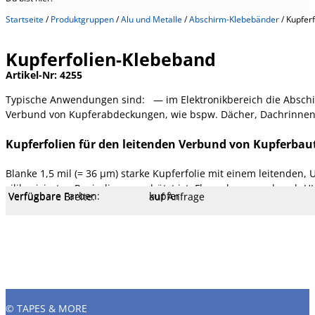
Startseite
/
Produktgruppen
/
Alu und Metalle
/
Abschirm-Klebebänder
/
Kupfer
Kupferfolien-Klebeband
Artikel-Nr:
4255
Typische Anwendungen sind: — im Elektronikbereich die Absch
Verbund von Kupferabdeckungen, wie bspw. Dächer, Dachrinnen
Kupferfolien für den leitenden Verbund von Kupferbau
Blanke 1,5 mil (= 36 µm) starke Kupferfolie mit einem leitenden,
silikonisierten Papierliner geschützt ist. Flammhemmend nach UL
Verfügbare Farben:
kupfer
Verfügbare Breite:
auf Anfrage
Verfügbare Längen:
33 m
Spezifikation:
Getestet nach AFERA, PSTC und IE
Kern Ø mm:
76 mm
Kern Typ:
Kunstoff
Liner:
Papier, weiß
Temperatur:
- 40 bis 120 °C
Dehnung:
6 %
Reißfestigkeit:
65 N/cm
Klebekraft:
5 N/cm
Klebertyp:
Acrylat LM
Gesamtstärke:
75 µm
Trägerstärke:
36 µm
Träger:
Kupfer-Folie
© TAPES & MORE