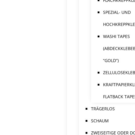
FLACHKREPPKL
SPEZIAL- UND
HOCHKREPPKL
WASHI TAPES
(ABDECKKLEBE
“GOLD”)
ZELLULOSEKLE
KRAFTPAPIERKL
FLATBACK TAPE
TRÄGERLOS
SCHAUM
ZWEISEITIGE ODER D