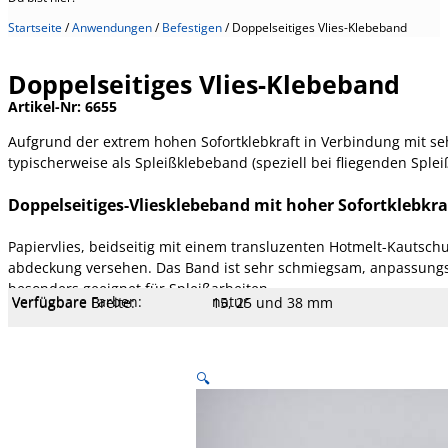
Startseite
/
Anwendungen
/
Befestigen
/
Doppelseitiges Vlies-Klebeband
Doppelseitiges Vlies-Klebeband
Artikel-Nr:
6655
Aufgrund der extrem hohen Sofortklebkraft in Verbindung mit se
typischerweise als Spleißklebeband (speziell bei fliegenden Splei
Doppelseitiges-Vliesklebeband mit hoher Sofortklebkra
Papiervlies, beidseitig mit einem transluzenten Hotmelt-Kautschu
abdeckung versehen. Das Band ist sehr schmiegsam, anpassungsfäh
besonders geeignet für Spleißarbeiten
Verfügbare Farben:
natur
Verfügbare Breite:
15, 25 und 38 mm
Verfügbare Längen:
100 m
Kern Ø mm:
76 mm
Kern Typ:
Pappe
Liner:
Papier, weiß, 70 g
Temperatur:
- 10 bis 50 °C
Dehnung:
2 %
Reißfestigkeit:
11 N/cm
Klebekraft:
8,8 N/cm
Klebertyp:
Hotmelt
Gesamtstärke:
110 µm
Träger:
Papier-Vlies
🔍