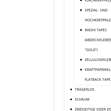
FLACHKREPPKL
SPEZIAL- UND
HOCHKREPPKL
WASHI TAPES
(ABDECKKLEBE
“GOLD”)
ZELLULOSEKLE
KRAFTPAPIERKL
FLATBACK TAPE
TRÄGERLOS
SCHAUM
ZWEISEITIGE ODER D