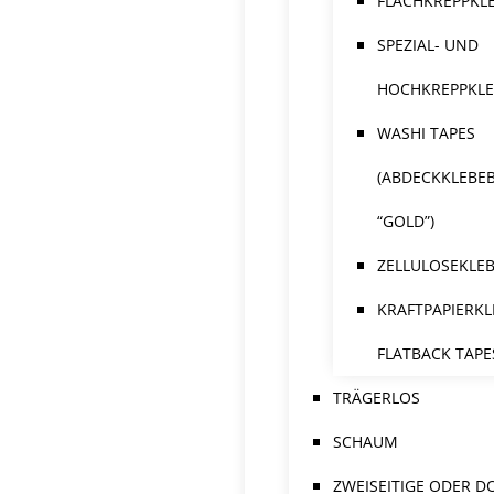
FLACHKREPPKL
SPEZIAL- UND
HOCHKREPPKL
WASHI TAPES
(ABDECKKLEBE
“GOLD”)
ZELLULOSEKLE
KRAFTPAPIERKL
FLATBACK TAPE
TRÄGERLOS
SCHAUM
ZWEISEITIGE ODER D